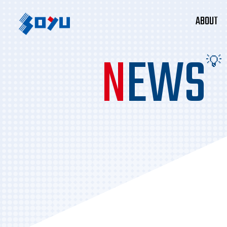
ABOUT
N
EWS
💡